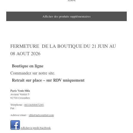
3,50 €
Afficher des produits supplémentaires
FERMETURE DE LA BOUTIQUE DU 21 JUIN AU
08 AOUT 2026
Boutique en ligne
Commandez sur notre site.
Retrait sur place – sur RDV uniquement
Paris Vente Sfifa
Avenue Verrier
5
92700
Colombes
Téléphone :
0033650087295
Fax :
Adresse email :
sfifa@netcourrier.com
Afficher le profil Facebook